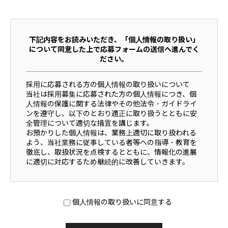
下記内容をお読みいただき、「個人情報の取り扱い」
について同意した上で応募フォームの送信へ進んでく
ださい。
採用に応募される方の個人情報の取り扱いについて
当社は採用募集に応募された方の個人情報につき、個
人情報の保護に関する法律やその他法令・ガイドライ
ンを遵守し、以下のとおり適正に取り扱うとともに安
全管理について適切な措置を講じます。
お預かりした個人情報は、業務上適切に取り扱われる
よう、当社業務に従事している者等への指導・教育を
徹底し、取扱状況を点検するとともに、情報化の進展
に適切に対応するため継続的に改善していきます。
個人情報の取得・利用目的について
当社は、応募者の方の個人情報を、公正な採用業
個人情報の取り扱いに同意する
務を行うために必要な範囲内で、かつ適法で公正
な手段により取得し利用します。それ以外の目的
で利用することはありません。