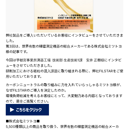
弊社製品をご導入いただいているお客様にインタビューをさせていただきま
した。
第3回は、世界有数の精密測定機器の総合メーカーである株式会社ミツトヨ
様の記事です。
今回は宇都宮事業所測器工場 技術部 生産技術1課 安井 正樹様にインタビ
ューをさせていただきました。
研削加工における砥粒の混入課題に取り組まれる際に、弊社FILSTARをご使
用いただいております。
カーボンニュートラルの取り組みに力を入れていらっしゃるミツトヨ様が、
なぜFILSTARのご導入を決定したのか。
環境負荷軽減を考えるお客様にとって、大変魅力ある内容となっております
ので、是非ご高覧ください。
■株式会社ミツトヨ■
5,500種類以上の商品を取り扱う、世界有数の精密測定機器の総合メーカ